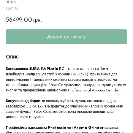
JURA
15440
56499,00
грн.
Додати до кошику
Опис
Кавомашина JURA E6 Platin EC
- кавова машина тм Jura,
Швейцарія, колір сріблястий з чорним (чи білий), призначена для
приготування 11 ароматних смачних кавових напоїв із зернової чи
меленої кави з функцією Easy Cappuccino - капучино одним дотиком
кнопки та професійною кавомолкою Professional Aroma Grinder.
Капучино від бариста:
насолоджуйтесь ідеальною кавою щодня з
кавоваркою JURA E6. На додаток до класичних напоїв із чорної кави,
завдяки функції Easy Cappuccino, вона ідеально доводить до
досконалості капучино.
Професійна кавомолка Professional Aroma Grinder
завдяки