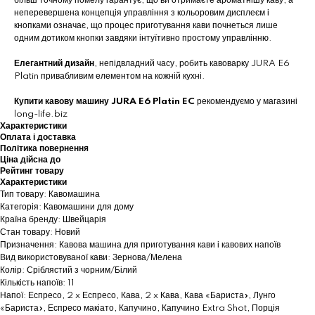
більш точному помелу гарантує, що ви отримаєте ароматнішу каву, а
неперевершена концепція управління з кольоровим дисплеєм і
кнопками означає, що процес приготування кави почнеться лише
одним дотиком кнопки завдяки інтуїтивно простому управлінню.
Елегантний дизайн
, непідвладний часу, робить кавоварку JURA E6
Platin привабливим елементом на кожній кухні.
Купити кавову машину JURA E6 Platin EC
рекомендуємо у магазині
long-life.biz
Характеристики
Оплата і доставка
Політика повернення
Ціна дійсна до
Рейтинг товару
Характеристики
Тип товару: Кавомашина
Категорія: Кавомашини для дому
Країна бренду: Швейцарія
Стан товару: Новий
Призначення: Кавова машина для приготування кави і кавових напоїв
Вид використовуваної кави: Зернова/Мелена
Колір: Сріблястий з чорним/Білий
Кількість напоїв: 11
Напої: Еспресо, 2 x Еспресо, Кава, 2 x Кава, Кава «Бариста», Лунго
«Бариста», Еспресо макіато, Капучино, Капучино Extra Shot, Порція