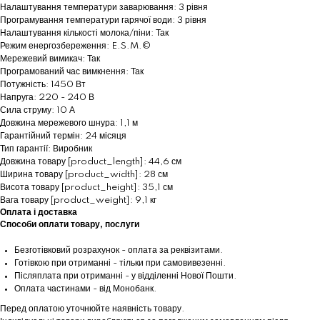
Налаштування температури заварювання: 3 рівня
Програмування температури гарячої води: 3 рівня
Налаштування кількості молока/піни: Так
Режим енергозбереження: E.S.M.©
Мережевий вимикач: Так
Програмований час вимкнення: Так
Потужність: 1450 Вт
Напруга: 220 - 240 В
Сила струму: 10 А
Довжина мережевого шнура: 1,1 м
Гарантійний термін: 24 місяця
Тип гарантії: Виробник
Довжина товару [product_length]: 44,6 см
Ширина товару [product_width]: 28 см
Висота товару [product_height]: 35,1 см
Вага товару [product_weight]: 9,1 кг
Оплата і доставка
Способи оплати товару, послуги
Безготівковий розрахунок - оплата за реквізитами.
Готівкою при отриманні - тільки при самовивезенні.
Післяплата при отриманні - у відділенні Нової Пошти.
Оплата частинами - від Монобанк.
Перед оплатою уточнюйте наявність товару.