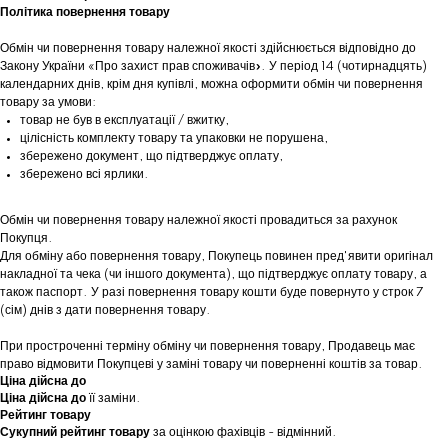
Політика повернення товару
Обмін чи повернення товару належної якості здійснюється відповідно до
Закону України «Про захист прав споживачів». У період 14 (чотирнадцять)
календарних днів, крім дня купівлі, можна оформити обмін чи повернення
товару за умови:
товар не був в експлуатації / вжитку,
цілісність комплекту товару та упаковки не порушена,
збережено документ, що підтверджує оплату,
збережено всі ярлики.
Обмін чи повернення товару належної якості провадиться за рахунок
Покупця.
Для обміну або повернення товару, Покупець повинен пред'явити оригінал
накладної та чека (чи іншого документа), що підтверджує оплату товару, а
також паспорт. У разі повернення товару кошти буде повернуто у строк 7
(сім) днів з дати повернення товару.
При простроченні терміну обміну чи повернення товару, Продавець має
право відмовити Покупцеві у заміні товару чи поверненні коштів за товар.
Ціна дійсна до
Ціна дійсна до
її заміни.
Рейтинг товару
Сукупний рейтинг товару
за оцінкою фахівців - відмінний.