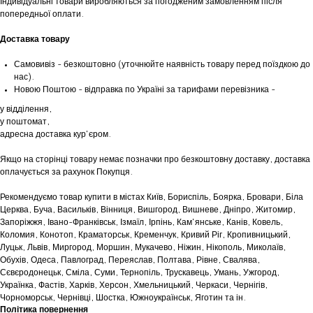
Індивідуальні товари виробляються за погодженим замовленням після
попередньої оплати.
Доставка товару
Самовивіз - безкоштовно (уточнюйте наявність товару перед поїздкою до
нас).
Новою Поштою - відправка по Україні за тарифами перевізника -
у відділення,
у поштомат,
адресна доставка кур'єром.
Якщо на сторінці товару немає позначки про безкоштовну доставку, доставка
оплачується за рахунок Покупця.
Рекомендуємо товар купити в містах Київ, Бориспіль, Боярка, Бровари, Біла
Церква, Буча, Васильків, Вінниця, Вишгород, Вишневе, Дніпро, Житомир,
Запоріжжя, Івано-Франківськ, Ізмаїл, Ірпінь, Кам'янське, Канів, Ковель,
Коломия, Конотоп, Краматорськ, Кременчук, Кривий Ріг, Кропивницький,
Луцьк, Львів, Миргород, Моршин, Мукачево, Ніжин, Нікополь, Миколаїв,
Обухів, Одеса, Павлоград, Переяслав, Полтава, Рівне, Свалява,
Сєвєродонецьк, Сміла, Суми, Тернопіль, Трускавець, Умань, Ужгород,
Українка, Фастів, Харків, Херсон, Хмельницький, Черкаси, Чернігів,
Чорноморськ, Чернівці, Шостка, Южноукраїнськ, Яготин та ін.
Політика повернення