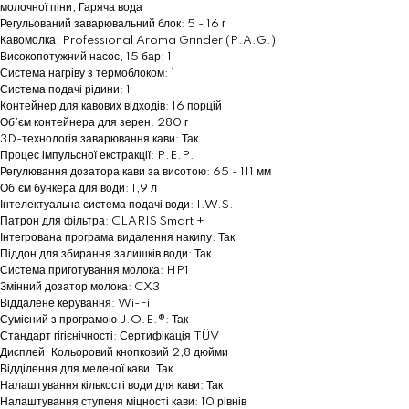
молочної піни, Гаряча вода
Регульований заварювальний блок: 5 - 16 г
Кавомолка: Professional Aroma Grinder (P.A.G.)
Високопотужний насос, 15 бар: 1
Система нагріву з термоблоком: 1
Система подачі рідини: 1
Контейнер для кавових відходів: 16 порцій
Об’єм контейнера для зерен: 280 г
3D-технологія заварювання кави: Так
Процес імпульсної екстракції: P.E.P.
Регулювання дозатора кави за висотою: 65 - 111 мм
Об'єм бункера для води: 1,9 л
Інтелектуальна система подачі води: I.W.S.
Патрон для фільтра: CLARIS Smart +
Інтегрована програма видалення накипу: Так
Піддон для збирання залишків води: Так
Система приготування молока: HP1
Змінний дозатор молока: CX3
Віддалене керування: Wi-Fi
Сумісний з програмою J.O.E.®: Так
Стандарт гігієнічності: Сертифікація TÜV
Дисплей: Кольоровий кнопковий 2,8 дюйми
Відділення для меленої кави: Так
Налаштування кількості води для кави: Так
Налаштування ступеня міцності кави: 10 рівнів