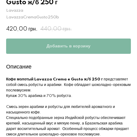
Gusto ж/б 250 г
Lavazza
LavazzaCremaGusto250b
420,00
440,00
грн.
грн.
Добавить в корзину
Описание
Кофе молотый Lavazza Crema e Gusto ж/б 250 г
представляет
собой смесь робусты и арабики. Кофе обладает шоколадно-ореховым
послевкусием.
Купаж 30% арабика и 70% робуста.
Cмесь зерен арабики и робусты для любителей ароматного и
насыщенного кофе.
Специально подобранные зерна Индийской робусты обеспечивают
крепкий, насыщенный вкус и мягкую пенку, а Бразильская арабика
дарит восхитительный аромат. Особенный процесс обжарки придает
смеси длительное шоколадно-ореховое послевкусие.