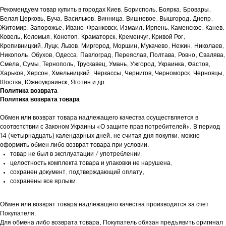
Рекомендуем товар купить в городах Киев, Борисполь, Боярка, Бровары,
Белая Церковь, Буча, Васильков, Винница, Вишневое, Вышгород, Днепр,
Житомир, Запорожье, Ивано-Франковск, Измаил, Ирпень, Каменское, Канев,
Ковель, Коломыя, Конотоп, Краматорск, Кременчуг, Кривой Рог,
Кропивницкий, Луцк, Львов, Миргород, Моршин, Мукачево, Нежин, Николаев,
Никополь, Обухов, Одесса, Павлоград, Переяслав, Полтава, Ровно, Свалява,
Смела, Сумы, Тернополь, Трускавец, Умань, Ужгород, Украинка, Фастов,
Харьков, Херсон, Хмельницкий, Черкассы, Чернигов, Черноморск, Черновцы,
Шостка, Южноукраинск, Яготин и др.
Политика возврата
Политика возврата товара
Обмен или возврат товара надлежащего качества осуществляется в
соответствии с Законом Украины «О защите прав потребителей». В период
14 (четырнадцать) календарных дней, не считая дня покупки, можно
оформить обмен либо возврат товара при условии:
товар не был в эксплуатации / употреблении,
целостность комплекта товара и упаковки не нарушена,
сохранен документ, подтверждающий оплату,
сохранены все ярлыки.
Обмен или возврат товара надлежащего качества производится за счет
Покупателя.
Для обмена либо возврата товара, Покупатель обязан предъявить оригинал