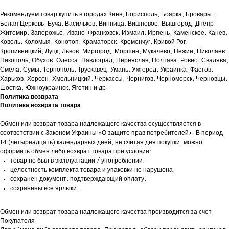
Рекомендуем товар купить в городах Киев, Борисполь, Боярка, Бровары,
Белая Церковь, Буча, Васильков, Винница, Вишневое, Вышгород, Днепр,
Житомир, Запорожье, Ивано-Франковск, Измаил, Ирпень, Каменское, Канев,
Ковель, Коломыя, Конотоп, Краматорск, Кременчуг, Кривой Рог,
Кропивницкий, Луцк, Львов, Миргород, Моршин, Мукачево, Нежин, Николаев,
Никополь, Обухов, Одесса, Павлоград, Переяслав, Полтава, Ровно, Свалява,
Смела, Сумы, Тернополь, Трускавец, Умань, Ужгород, Украинка, Фастов,
Харьков, Херсон, Хмельницкий, Черкассы, Чернигов, Черноморск, Черновцы,
Шостка, Южноукраинск, Яготин и др.
Политика возврата
Политика возврата товара
Обмен или возврат товара надлежащего качества осуществляется в
соответствии с Законом Украины «О защите прав потребителей». В период
14 (четырнадцать) календарных дней, не считая дня покупки, можно
оформить обмен либо возврат товара при условии:
товар не был в эксплуатации / употреблении,
целостность комплекта товара и упаковки не нарушена,
сохранен документ, подтверждающий оплату,
сохранены все ярлыки.
Обмен или возврат товара надлежащего качества производится за счет
Покупателя.