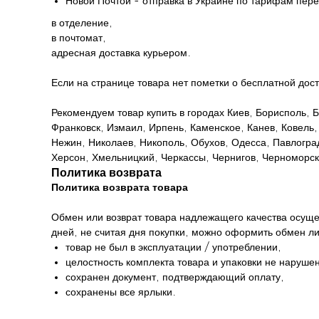
Новой Почтой - отправка в Украине по тарифам пере
в отделение,
в почтомат,
адресная доставка курьером.
Если на странице товара нет пометки о бесплатной дост
Рекомендуем товар купить в городах Киев, Борисполь,
Франковск, Измаил, Ирпень, Каменское, Канев, Ковель,
Нежин, Николаев, Никополь, Обухов, Одесса, Павлоград
Херсон, Хмельницкий, Черкассы, Чернигов, Черноморск
Политика возврата
Политика возврата товара
Обмен или возврат товара надлежащего качества осуще
дней, не считая дня покупки, можно оформить обмен ли
товар не был в эксплуатации / употреблении,
целостность комплекта товара и упаковки не наруше
сохранен документ, подтверждающий оплату,
сохранены все ярлыки.