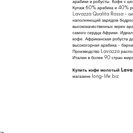
арабики и робусты. Кофе с шо
Купаж 60% арабика и 40% ро
Lavazza Qualita Rossa - сим
наполняющий зарядом бодрост
высококачественных зерен ар
самого сердца Африки. Идеал
кофе. Африканская робуста да
высокогорная арабика - барх
Производство Lavazza распол
Италии в более 90 стран мир
Купить кофе
молотый Lavaz
магазине long-life.biz
се