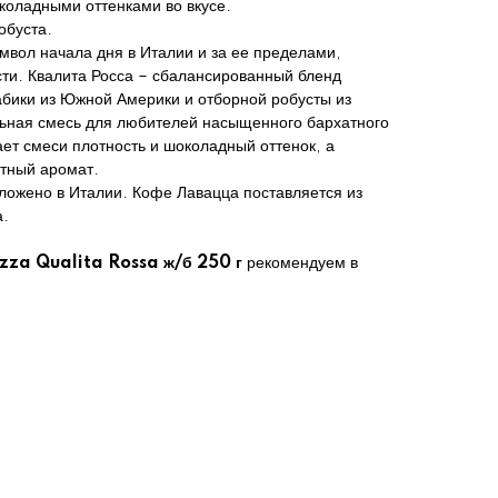
коладными оттенками во вкусе.
буста.
вол начала дня в Италии и за ее пределами,
и. Квалита Росса – сбалансированный бленд
абики из Южной Америки и отборной робусты из
ьная смесь для любителей насыщенного бархатного
ет смеси плотность и шоколадный оттенок, а
атный аромат.
ожено в Италии. Кофе Лавацца поставляется из
а.
za Qualita Rossa ж/б 250 г
рекомендуем в