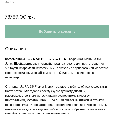
JURA
15381
78789,00
грн.
Добавить в корзину
Описание
Кофемашина JURA S8 Piano Black EA
- кофейная машина тм
Jura, Швейцария, цвет черный, предназначена для приготовления
27 вкусных ароматных кофейных напитков из зернового или молотого
кофе, со стильным дизайном, который идеально впишется в
интерьер.
Стильная JURA S8 Piano Black порадует любителей как кофе, так и
мастерства. Благодаря своему скульптурному дизайну,
высококачественным материалам и экспертному качеству
изготовления, кофемашина JURA S8 является визитной карточкой
отличного вкуса. Инновационная технология означает, что теперь вы
можете наслаждаться вкусом любого из разнообразных изысканных