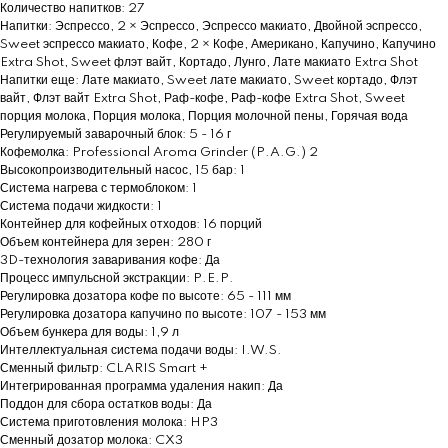
Количество напитков: 27
Напитки: Эспрессо, 2 × Эспрессо, Эспрессо макиато, Двойной эспрессо,
Sweet эспрессо макиато, Кофе, 2 × Кофе, Американо, Капучино, Капучино
Extra Shot, Sweet флэт вайт, Кортадо, Лунго, Лате макиато Extra Shot
Напитки еще: Лате макиато, Sweet лате макиато, Sweet кортадо, Флэт
вайт, Флэт вайт Extra Shot, Раф-кофе, Раф-кофе Extra Shot, Sweet
порция молока, Порция молока, Порция молочной пены, Горячая вода
Регулируемый заварочный блок: 5 - 16 г
Кофемолка: Professional Aroma Grinder (P.A.G.) 2
Высокопроизводительный насос, 15 бар: 1
Система нагрева с термоблоком: 1
Система подачи жидкости: 1
Контейнер для кофейных отходов: 16 порций
Объем контейнера для зерен: 280 г
3D-технология заваривания кофе: Да
Процесс импульсной экстракции: P.E.P.
Регулировка дозатора кофе по высоте: 65 - 111 мм
Регулировка дозатора капучино по высоте: 107 - 153 мм
Объем бункера для воды: 1,9 л
Интеллектуальная система подачи воды: I.W.S.
Сменный фильтр: CLARIS Smart +
Интегрированная программа удаления накип: Да
Поддон для сбора остатков воды: Да
Система приготовления молока: HP3
Сменный дозатор молока: CX3