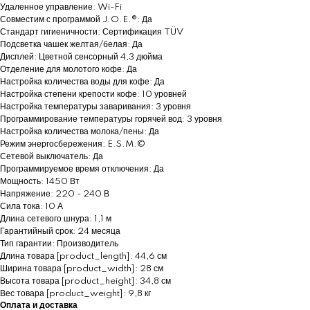
Удаленное управление: Wi-Fi
Совместим с программой J.O.E.®: Да
Стандарт гигиеничности: Сертификация TÜV
Подсветка чашек желтая/белая: Да
Дисплей: Цветной сенсорный 4,3 дюйма
Отделение для молотого кофе: Да
Настройка количества воды для кофе: Да
Настройка степени крепости кофе: 10 уровней
Настройка температуры заваривания: 3 уровня
Программирование температуры горячей вод: 3 уровня
Настройка количества молока/пены: Да
Режим энергосбережения: E.S.M.©
Сетевой выключатель: Да
Программируемое время отключения: Да
Мощность: 1450 Вт
Напряжение: 220 - 240 В
Сила тока: 10 А
Длина сетевого шнура: 1,1 м
Гарантийный срок: 24 месяца
Тип гарантии: Производитель
Длина товара [product_length]: 44,6 см
Ширина товара [product_width]: 28 см
Высота товара [product_height]: 34,8 см
Вес товара [product_weight]: 9,8 кг
Оплата и доставка