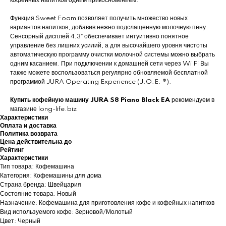
кофейных напитков одним прикосновением.
Функция Sweet Foam позволяет получить множество новых
вариантов напитков, добавив нежно подслащенную молочную пену.
Сенсорный дисплей 4,3ˮ обеспечивает интуитивно понятное
управление без лишних усилий, а для высочайшего уровня чистоты
автоматическую программу очистки молочной системы можно выбрать
одним касанием. При подключении к домашней сети через Wi Fi Вы
также можете воспользоваться регулярно обновляемой бесплатной
программой JURA Operating Experience (J.O.E. ®).
Купить кофейную машину JURA S8 Piano Black EA
рекомендуем в
магазине long-life.biz
Характеристики
Оплата и доставка
Политика возврата
Цена действительна до
Рейтинг
Характеристики
Тип товара: Кофемашина
Категория: Кофемашины для дома
Страна бренда: Швейцария
Состояние товара: Новый
Назначение: Кофемашина для приготовления кофе и кофейных напитков
Вид используемого кофе: Зерновой/Молотый
Цвет: Черный