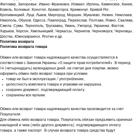
Житомир, Запорожье, Ивано-Франковск, Измаил, Ирпень, Каменское, Канев,
Ковель, Коломыя, Конотоп, Краматорск, Кременчуг, Кривой Рог,
Кропивницкий, Луцк, Львов, Миргород, Моршин, Мукачево, Нежин, Николаев,
Никополь, Обухов, Одесса, Павлоград, Переяслав, Полтава, Ровно, Свалява,
Смела, Сумы, Тернополь, Трускавец, Умань, Ужгород, Украинка, Фастов,
Харьков, Херсон, Хмельницкий, Черкассы, Чернигов, Черноморск, Черновцы,
Шостка, Южноукраинск, Яготин и др.
Политика возврата
Политика возврата товара
Обмен или возврат товара надлежащего качества осуществляется в
соответствии с Законом Украины «О защите прав потребителей». В период
14 (четырнадцать) календарных дней, не считая дня покупки, можно
оформить обмен либо возврат товара при условии:
товар не был в эксплуатации / употреблении,
целостность комплекта товара и упаковки не нарушена,
сохранен документ, подтверждающий оплату,
сохранены все ярлыки.
Обмен или возврат товара надлежащего качества производится за счет
Покупателя.
Для обмена либо возврата товара, Покупатель обязан предъявить оригинал
накладной и чека (либо другого документа), подтверждающего оплату
товара, а также паспорт. В случае возврата товара средства будут