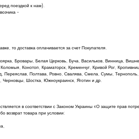
еред поездкой к нам).
возчика -
авке, то доставка оплачивается за счет Покупателя.
 Боярка, Бровары, Белая Церковь, Буча, Васильков, Винница, Виш
 Коломыя, Конотоп, Краматорск, Кременчуг, Кривой Рог, Кропивни
, Переяслав, Полтава, Ровно, Свалява, Смела, Сумы, Тернополь, 
, Черновцы, Шостка, Южноукраинск, Яготин и др.
ствляется в соответствии с Законом Украины «О защите прав потр
бо возврат товара при условии:
на,