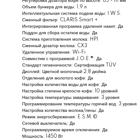
Регулировка дозатора кофе по высоте: 65 - 111 мм
Объем бункера для воды: 1,9 л
Интеллектуальная система подачи воды: I.W.S.
Сменный фильтр: CLARIS Smart +
Интегрированная программа удаления накип: Да
Поддон для сбора остатков воды: Да
Система приготовления молока: HP1
Сменный дозатор молока: CX3
Удаленное управление: Wi-Fi
Совместим с программой J.O.E.®: Да
Стандарт гигиеничности: Сертификация TÜV
Дисплей: Цветной кнопочный 2,8 дюйма
Отделение для молотого кофе: Да
Настройка количества воды для кофе: Да
Настройка степени крепости кофе: 10 уровней
Настройка температуры заваривания: 3 уровня
Программирование температуры горячей вод: 3 уровня
Настройка количества молока/пены: Да
Режим энергосбережения: E.S.M.©
Сетевой выключатель: Да
Программируемое время отключения: Да
Мощность: 1450 Вт