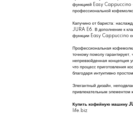
функцией Easy Cappuccino –
профессиональной кофемолк
Капучино от бариста: наслаж
JURA E6. В дополнение к кла
функции Easy Cappuccino она
Профессиональная кофемолка
точному помолу гарантирует, 
непревзойденная концепция у
что процесс приготовления к
благодаря интуитивно просто
Элегантный дизайн, неподвла
привлекательным элементом к
Купить кофейную машину J
life.biz