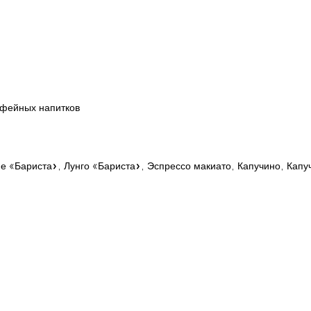
офейных напитков
фе «Бариста», Лунго «Бариста», Эспрессо макиато, Капучино, Кап