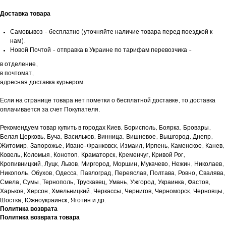
Доставка товара
Самовывоз - бесплатно (уточняйте наличие товара перед поездкой к
нам).
Новой Почтой - отправка в Украине по тарифам перевозчика -
в отделение,
в почтомат,
адресная доставка курьером.
Если на странице товара нет пометки о бесплатной доставке, то доставка
оплачивается за счет Покупателя.
Рекомендуем товар купить в городах Киев, Борисполь, Боярка, Бровары,
Белая Церковь, Буча, Васильков, Винница, Вишневое, Вышгород, Днепр,
Житомир, Запорожье, Ивано-Франковск, Измаил, Ирпень, Каменское, Канев,
Ковель, Коломыя, Конотоп, Краматорск, Кременчуг, Кривой Рог,
Кропивницкий, Луцк, Львов, Миргород, Моршин, Мукачево, Нежин, Николаев,
Никополь, Обухов, Одесса, Павлоград, Переяслав, Полтава, Ровно, Свалява,
Смела, Сумы, Тернополь, Трускавец, Умань, Ужгород, Украинка, Фастов,
Харьков, Херсон, Хмельницкий, Черкассы, Чернигов, Черноморск, Черновцы,
Шостка, Южноукраинск, Яготин и др.
Политика возврата
Политика возврата товара