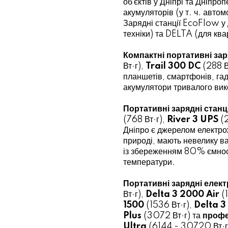
об`єктів у Дніпрі та Дніпр
акумуляторів (у т. ч. автом
Зарядні станції EcoFlow у 
техніки) та DELTA (для квар
Компактні портативні зар
Вт·г),
Trail 300 DC
(288 В
планшетів, смартфонів, гад
акумулятори тривалого вик
Портативні зарядні стан
(768 Вт·г),
River 3 UPS
(2
Дніпро є джерелом електрож
природі, мають невелику в
із збереженням 80% ємност
температури.
Портативні зарядні елек
Вт·г),
Delta 3 2000 Air
(
1500
(1536 Вт·г),
Delta 
Plus
(3072 Вт·г) та
профе
Ultra
(6144 - 30720 Вт·г