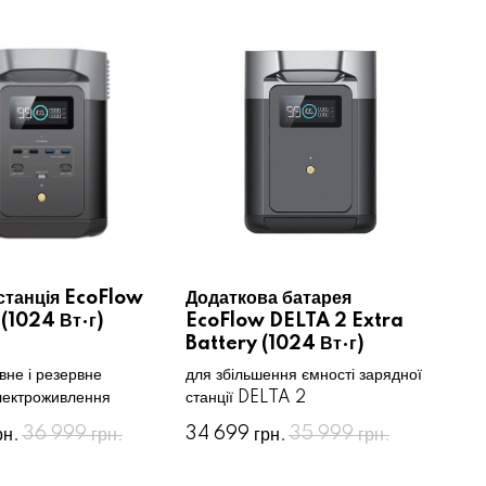
станція EcoFlow
Додаткова батарея
(1024 Вт·г)
EcoFlow DELTA 2 Extra
Battery (1024 Вт·г)
вне і резервне
для збільшення ємності зарядної
лектроживлення
станції DELTA 2
36 999
34 699
35 999
рн.
грн.
грн.
грн.