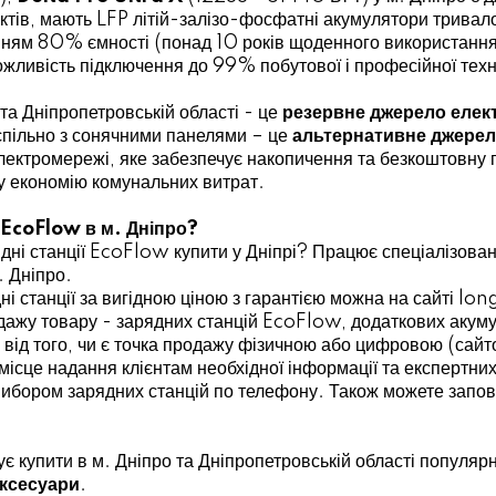
'єктів, мають LFP літій-залізо-фосфатні акумулятори тривал
ням 80% ємності (понад 10 років щоденного використання)
ожливість підключення до 99% побутової і професійної техн
 та Дніпропетровській області - це
резервне джерело еле
 спільно з сонячними панелями – це
альтернативне джерел
електромережі, яке забезпечує накопичення та безкоштовну 
ну економію комунальних витрат.
ї EcoFlow в м. Дніпро?
рядні станції EcoFlow купити у Дніпрі? Працює спеціалізов
. Дніпро.
ні станції за вигідною ціною з гарантією можна на сайті lon
одажу товару - зарядних станцій EcoFlow, додаткових аку
від того, чи є точка продажу фізичною або цифровою (сайтом
місце надання клієнтам необхідної інформації та експертних
вибором зарядних станцій по телефону. Також можете запо
є купити в м. Дніпро та Дніпропетровській області популяр
ксесуари
.