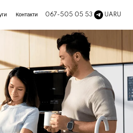
067-505 05 53
UA
RU
уги
Контакти