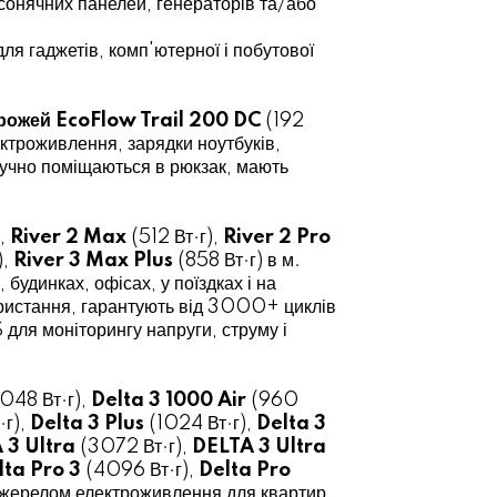
, сонячних панелей, генераторів та/або
ля гаджетів, комп'ютерної і побутової
дорожей EcoFlow Trail 200 DC
(192
ектроживлення, зарядки ноутбуків,
зручно поміщаються в рюкзак, мають
,
River 2 Max
(512 Вт·г),
River 2 Pro
),
River 3 Max Plus
(858 Вт·г) в м.
будинках, офісах, у поїздках і на
ористання, гарантують від 3000+ циклів
для моніторингу напруги, струму і
048 Вт·г),
Delta 3 1000 Air
(960
·г),
Delta 3 Plus
(1024 Вт·г),
Delta 3
 3 Ultra
(3072 Вт·г),
DELTA 3 Ultra
lta Pro 3
(4096 Вт·г),
Delta Pro
 джерелом електроживлення для квартир,