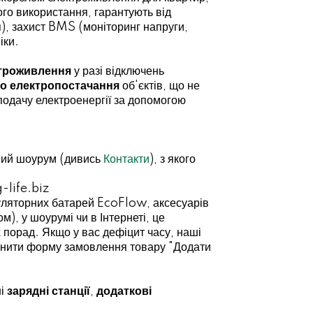
ого використання, гарантують від
, захист BMS (моніторинг напруги,
іки.
ктроживлення
у разі відключень
о електропостачання
об'єктів, що не
подачу електроенергії за допомогою
аний шоурум (дивись
Контакти
), з якого
g-life.biz
муляторних батарей EcoFlow, аксесуарів
), у шоурумі чи в Інтернеті, це
 порад. Якщо у вас дефіцит часу, наші
внити форму замовлення товару "Додати
ні
зарядні станції
,
додаткові