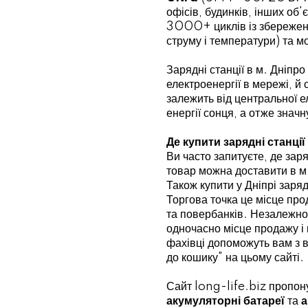
офісів, будинків, інших об
3000+ циклів із збережен
струму і температури) та м
Зарядні станції в м. Дніпро
електроенергії в мережі, й
залежить від центральної 
енергії сонця, а отже знач
Де купити зарядні станці
Ви часто запитуєте, де за
товар можна доставити в м
Також купити у Дніпрі заряд
Торгова точка це місце пр
та повербанків. Незалежно 
одночасно місце продажу і 
фахівці допоможуть вам з 
до кошику" на цьому сайті.
Сайт long-life.biz пропону
акумуляторні батареї
та
а