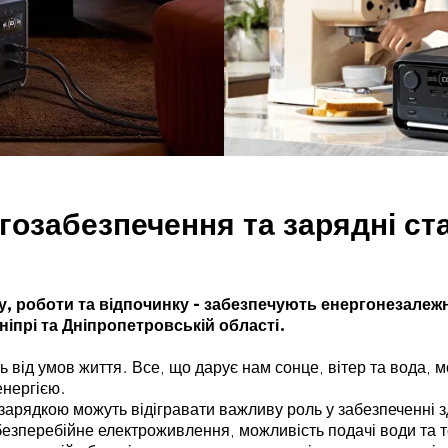
озабезпечення та зарядні стан
у, роботи та відпочинку - забезпечують енергонезалежн
ніпрі та Дніпропетровській області.
 від умов життя. Все, що дарує нам сонце, вітер та вода,
енергією.
 зарядкою можуть відігравати важливу роль у забезпеченні з
езперебійне електроживлення, можливість подачі води та те