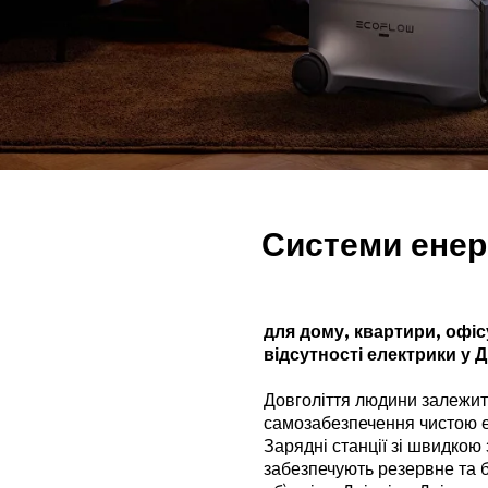
Системи енерг
для дому, квартири, офіс
відсутності електрики у Д
Довголіття людини залежить
самозабезпечення чистою 
Зарядні станції зі швидкою
забезпечують резервне та б