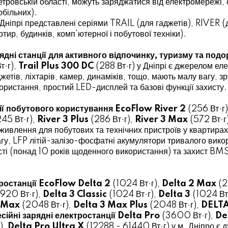
опетровській області, можуть заряджатися від електромережі
обільних).
Дніпрі представлені серіями TRAIL (для гаджетів), RIVER (д
тир, будинків, комп'ютерної і побутової техніки).
ядні станції для активного відпочинку, туризму та по
т·г),
Trail Plus 300 DC
(288 Вт·г) у Дніпрі є джерелом ел
жетів, ліхтарів, камер, динаміків, тощо, мають малу вагу, 
ористання, простий LED-дисплей та базові функції захисту.
ції побутового користування EcoFlow River 2
(256 Вт·г)
45 Вт·г),
River 3 Plus
(286 Вт·г),
River 3 Max
(572 Вт·г
ивлення для побутових та технічних пристроїв у квартирах, 
агу, LFP літій-залізо-фосфатні акумулятори тривалого вик
і (понад 10 років щоденного використання) та захист BMS 
тростанції EcoFlow Delta 2
(1024 Вт·г),
Delta 2 Max
(2
1920 Вт·г),
Delta 3 Classic
(1024 Вт·г),
Delta 3
(1024 Вт
3 Max
(2048 Вт·г),
Delta 3 Max Plus
(2048 Вт·г),
DELTA
сійні зарядні електростанції
Delta Pro
(3600 Вт·г),
De
),
Delta Pro Ultra X
(12288 - 61440 Вт·г) у м. Дніпро є