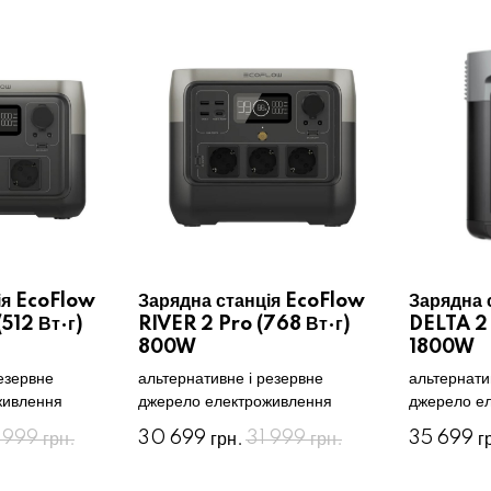
ія EcoFlow
Зарядна станція EcoFlow
Зарядна 
512 Вт·г)
RIVER 2 Pro (768 Вт·г)
DELTA 2 
800W
1800W
езервне
альтернативне і резервне
альтернати
живлення
джерело електроживлення
джерело е
 999
30 699
31 999
35 699
грн.
грн.
грн.
г