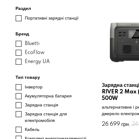
Раздел
Портативні зарядні станції
Бренд
Bluetti
EcoFlow
Energy UA
Тип товару
Зарядна станц
Інвертор
RIVER 2 Max (
Акумуляторна батарея
500W
Зарядна станція
альтернативне і р
джерело електро
Зарядна станція для
електромобіля
26 699
26
грн.
Кабель
Комплект енергонезалежності